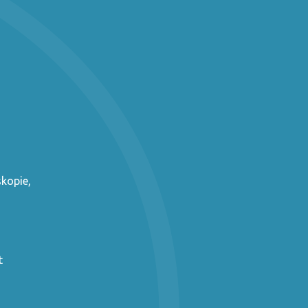
kopie,
t