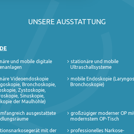
UNSERE AUSSTATTUNG
RDE
näre und mobile digitale
stationäre und mobile
enanlagen
Ultraschallsysteme
onäre Videoendoskopie
mobile Endoskopie (Laryngos
ngoskopie, Bronchoskopie,
Bronchoskopie)
oskopie, Zystoskopie,
oskopie, Sinuskopie,
kopie der Maulhöhle)
umfangreich ausgestattete
großzügiger moderner OP mi
dlungsräume
modernstem OP-Tisch
ationsnarkosegerät mit der
professionelles Narkose-