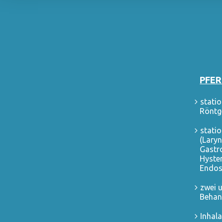
PFE
statio
Röntg
stati
(Lary
Gastr
Hyster
Endos
zwei 
Behan
Inhal