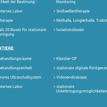
chkeit der Beatmung
Monitoring
nternes Labor
Stoßwellentherapie
therapie
Reithalle, Longierhalle, Trabs
als 20 Boxen für stationäre
Isolationsboxen
bringung
NTIERE
Behandlungsräume
Kleintier-OP
ehandlungseinheit
stationäre digitale Röntgena
onäres Ultraschallsystem
Videoendoskopie
nternes Labor
stationäre
Unterbringungsmöglichkeiten