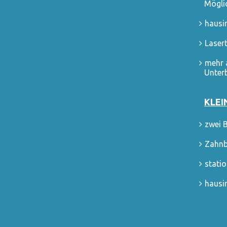
Mögli
hausi
Laser
mehr 
Unter
KLEI
zwei 
Zahnb
stati
hausi