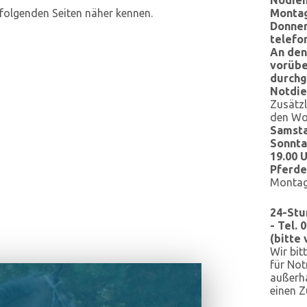
folgenden Seiten näher kennen.
Montag
Donner
telefo
An den
vorübe
durchg
Notdie
Zusätz
den Wo
Samsta
Sonntag
19.00 
Pferde
Montag 
24-Stu
-
Tel. 
(bitte
Wir bit
für No
außerha
einen 