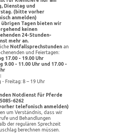
, Dienstag und
stag.
(bitte vorher
nisch anmelden)
 übrigen Tagen bieten wir
rgehend keinen
ehenden 24-Stunden-
nst mehr an.
liche
Notfallsprechstunden
an
chenenden und Feiertagen:
g 17.00 - 19.00 Uhr
 9.00 - 11.00 Uhr und 17.00 -
Uhr
:
- Freitag: 8 – 19 Uhr
nden Notdienst für Pferde
05085-6262
 vorher telefonisch anmelden)
ten um Verständnis, dass wir
trufe und Behandlungen
lb der regulären Sprechzeit
Zuschlag berechnen müssen.