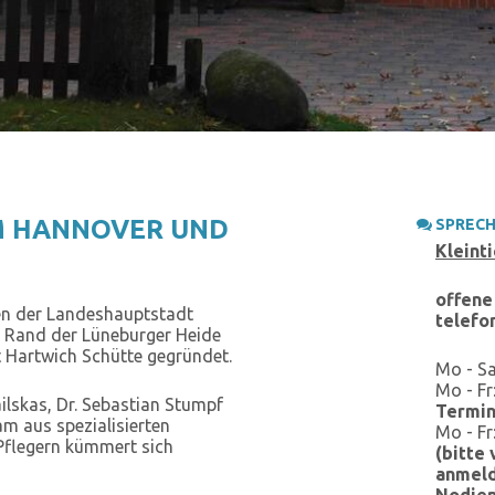
UM HANNOVER UND
SPRECH
Kleinti
offene
hen der Landeshauptstadt
telefo
n Rand der Lüneburger Heide
 Hartwich Schütte gegründet.
Mo - Sa
Mo - Fr
ailskas, Dr. Sebastian Stumpf
Termi
am aus spezialisierten
Mo - Fr
 Pflegern kümmert sich
(bitte
anmel
Nodien