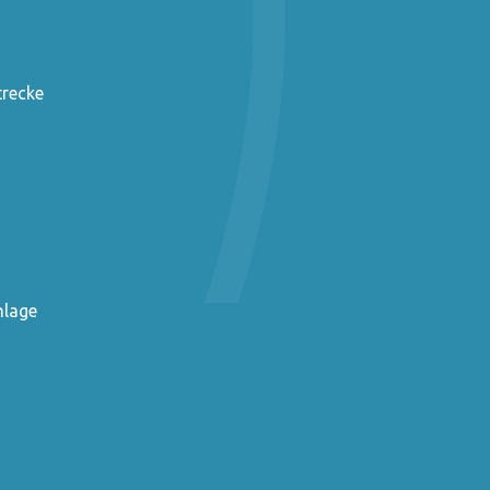
trecke
nlage